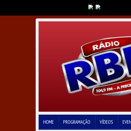
HOME
PROGRAMAÇÃO
VÍDEOS
EVE